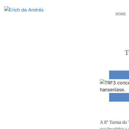
HOME
T
A 8° Turma do T