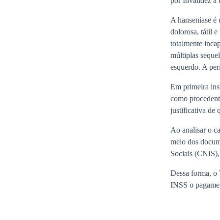
por Invalidez a
A hanseníase é 
dolorosa, tátil 
totalmente inca
múltiplas seque
esquerdo. A per
Em primeira inst
como procedente
justificativa de
Ao analisar o c
meio dos docum
Sociais (CNIS),
Dessa forma, o 
INSS o pagament