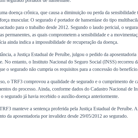
 um segurado portador de hanseníase.
uma doença crônica, que causa a diminuição ou perda da sensibilidade 
e força muscular. O segurado é portador de hanseníase do tipo multibacila
pacitado para o trabalho desde 2012. Segundo o laudo pericial, o segur
las permanentes, as quais comprometem a sensibilidade e a movimenta
ícia ainda indica a impossibilidade de recuperação da doença.
ância, a Justiça Estadual de Peruíbe, julgou o pedido da aposentadoria 
. No entanto, o Instituto Nacional do Seguro Social (INSS) recorreu d
 que o segurado não cumpria os requisitos para a concessão do benefício
aso, o TRF3 comprovou a qualidade de segurado e o cumprimento de c
entos do processo. Ainda, conforme dados do Cadastro Nacional de I
 o segurado já havia recebido o auxílio-doença anteriormente.
TRF3 manteve a sentença proferida pela Justiça Estadual de Peruíbe. A
o da aposentadoria por invalidez desde 29/05/2012 ao segurado.