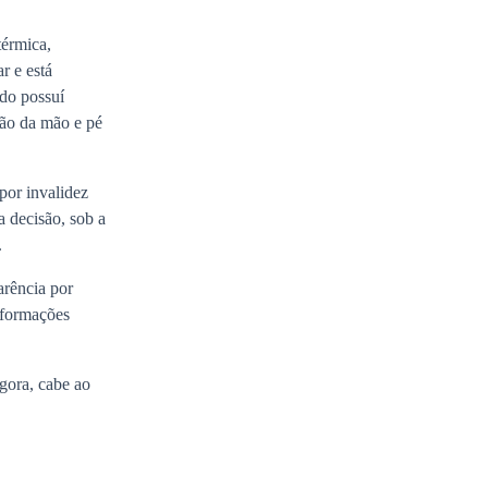
térmica,
r e está
ado possuí
ção da mão e pé
por invalidez
a decisão, sob a
.
arência por
nformações
gora, cabe ao