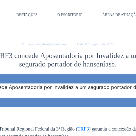
DESTAQUES
O ESCRITÓRIO
ÁREAS DE ATUAÇ
Por: erichdeandres@yahoo.com.br Data: 07 de julho de 2022
RF3 concede Aposentadoria por Invalidez a 
segurado portador de hanseníase.
ribunal Regional Federal da 3ª Região (
TRF3
) garantiu a concessão 